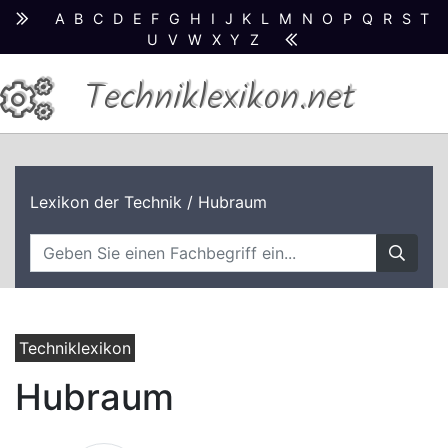
A
B
C
D
E
F
G
H
I
J
K
L
M
N
O
P
Q
R
S
T
U
V
W
X
Y
Z
Techniklexikon.net
Lexikon der Technik
/ Hubraum
Techniklexikon
Hubraum