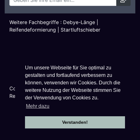
Weitere Fachbegriffe :
Debye-Länge
|
Reifendeformierung
|
Startluftschieber
Um unsere Webseite für Sie optimal zu
gestalten und fortlaufend verbessern zu
können, verwenden wir Cookies. Durch die
Copyright ©
2026
Techniklexikon.net - All Rights
weitere Nutzung der Webseite stimmen Sie
Reserved.
der Verwendung von Cookies zu.
Mehr dazu
Verstanden!
Datenschutzhinweise
|
Impressum
|
Nutzungsbestimmungen