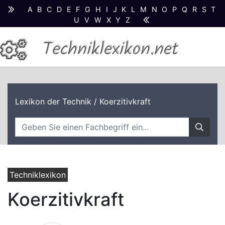
A
B
C
D
E
F
G
H
I
J
K
L
M
N
O
P
Q
R
S
T
U
V
W
X
Y
Z
Techniklexikon.net
Lexikon der Technik
/ Koerzitivkraft
Techniklexikon
Koerzitivkraft