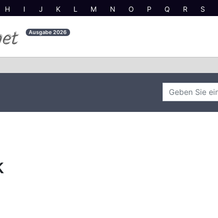
H
I
J
K
L
M
N
O
P
Q
R
S
net
Ausgabe
2026
k