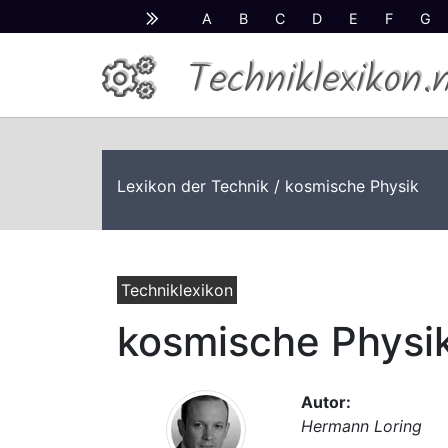
A
B
C
D
E
F
G
Techniklexikon.
Lexikon der Technik
/ kosmische Physik
Techniklexikon
kosmische Physi
Autor:
Hermann Loring