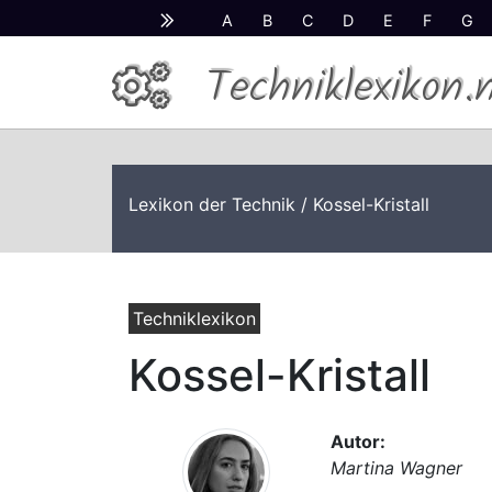
A
B
C
D
E
F
G
Techniklexikon.
Lexikon der Technik
/ Kossel-Kristall
Techniklexikon
Kossel-Kristall
Autor:
Martina Wagner