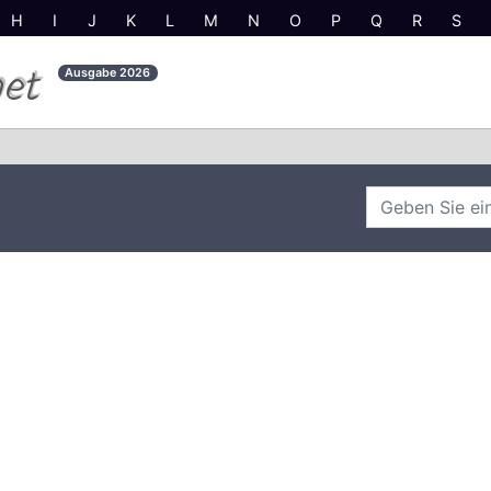
H
I
J
K
L
M
N
O
P
Q
R
S
net
Ausgabe
2026