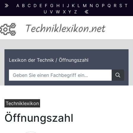
A
B
C
D
E
F
G
H
I
J
K
L
M
N
O
P
Q
R
S
T
U
V
W
X
Y
Z
Techniklexikon.net
Lexikon der Technik
/ Öffnungszahl
Techniklexikon
Öffnungszahl