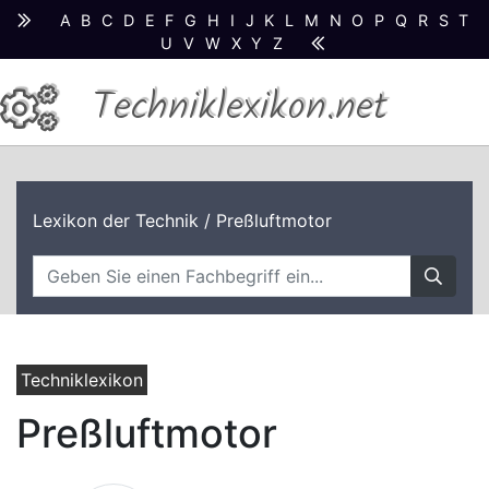
A
B
C
D
E
F
G
H
I
J
K
L
M
N
O
P
Q
R
S
T
U
V
W
X
Y
Z
Techniklexikon.net
Lexikon der Technik
/ Preßluftmotor
Techniklexikon
Preßluftmotor