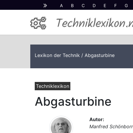
A
B
C
D
E
F
G
Techniklexikon.
Lexikon der Technik
/ Abgasturbine
Techniklexikon
Abgasturbine
Autor:
Manfred Schönbor