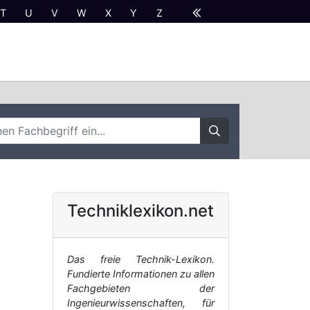
T
U
V
W
X
Y
Z
Techniklexikon.net
Das freie Technik-Lexikon.
Fundierte Informationen zu allen
Fachgebieten der
Ingenieurwissenschaften, für