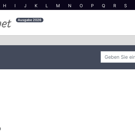
H
I
J
K
L
M
N
O
P
Q
R
S
net
Ausgabe
2026
n