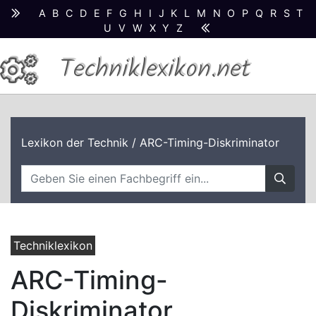
A
B
C
D
E
F
G
H
I
J
K
L
M
N
O
P
Q
R
S
T
U
V
W
X
Y
Z
Techniklexikon.net
Lexikon der Technik
/ ARC-Timing-Diskriminator
Techniklexikon
ARC-Timing-
Diskriminator