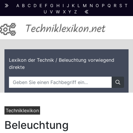
A
B
C
D
E
F
G
H
I
J
K
L
M
N
O
P
Q
R
S
T
U
V
W
X
Y
Z
Techniklexikon.net
Lexikon der Technik
/ Beleuchtung vorwiegend
direkte
Techniklexikon
Beleuchtung