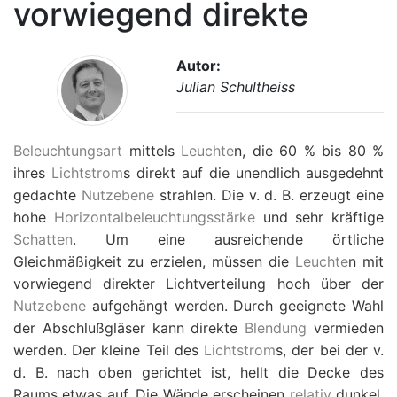
vorwiegend direkte
Autor:
Julian Schultheiss
Beleuchtungsart
mittels
Leuchte
n, die 60 % bis 80 %
ihres
Lichtstrom
s direkt auf die unendlich ausgedehnt
gedachte
Nutzebene
strahlen. Die v. d. B. erzeugt eine
hohe
Horizontalbeleuchtungsstärke
und sehr kräftige
Schatten
. Um eine ausreichende örtliche
Gleichmäßigkeit zu erzielen, müssen die
Leuchte
n mit
vorwiegend direkter Lichtverteilung hoch über der
Nutzebene
aufgehängt werden. Durch geeignete Wahl
der Abschlußgläser kann direkte
Blendung
vermieden
werden. Der kleine Teil des
Lichtstrom
s, der bei der v.
d. B. nach oben gerichtet ist, hellt die Decke des
Raums etwas auf. Die Wände erscheinen
relativ
dunkel.