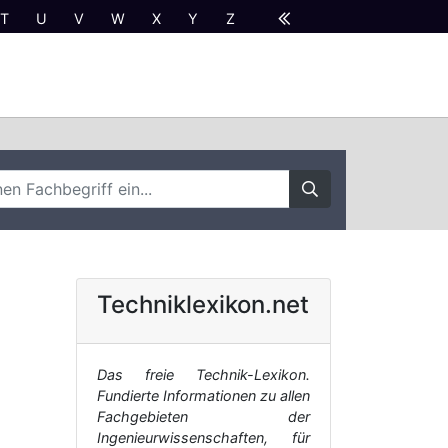
T
U
V
W
X
Y
Z
Techniklexikon.net
Das freie Technik-Lexikon.
Fundierte Informationen zu allen
Fachgebieten der
Ingenieurwissenschaften, für