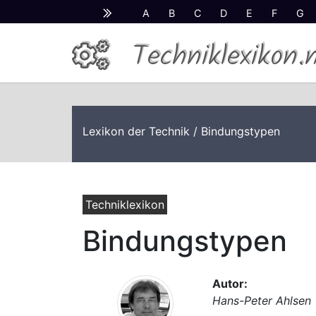
A
B
C
D
E
F
G
Techniklexikon.
Lexikon der Technik
/ Bindungstypen
Techniklexikon
Bindungstypen
Autor:
Hans-Peter Ahlsen