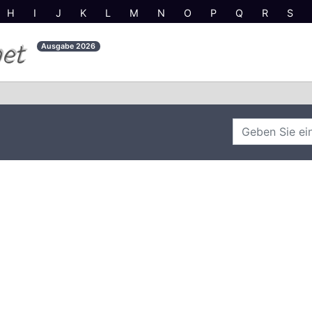
H
I
J
K
L
M
N
O
P
Q
R
S
net
Ausgabe
2026