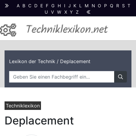
A
B
C
D
E
F
G
H
I
J
K
L
M
N
O
P
Q
R
S
T
U
V
W
X
Y
Z
Techniklexikon.net
Lexikon der Technik
/ Deplacement
Techniklexikon
Deplacement