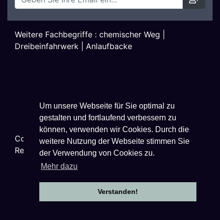
Weitere Fachbegriffe :
chemischer Weg
|
Dreibeinfahrwerk
|
Anlaufbacke
Um unsere Webseite für Sie optimal zu
gestalten und fortlaufend verbessern zu
können, verwenden wir Cookies. Durch die
Copyright ©
2026
Techniklexikon.net - All Rights
weitere Nutzung der Webseite stimmen Sie
Reserved.
der Verwendung von Cookies zu.
Mehr dazu
Verstanden!
Datenschutzhinweise
|
Impressum
|
Nutzungsbestimmungen