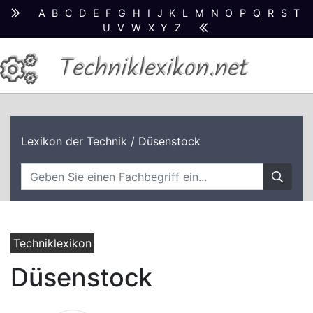
A
B
C
D
E
F
G
H
I
J
K
L
M
N
O
P
Q
R
S
T
U
V
W
X
Y
Z
Techniklexikon.net
Lexikon der Technik
/ Düsenstock
Techniklexikon
Düsenstock