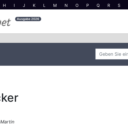
H
I
J
K
L
M
N
O
P
Q
R
S
net
Ausgabe
2026
cker
-Martin