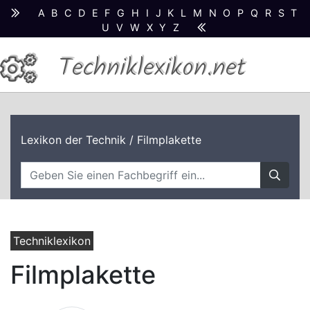
A
B
C
D
E
F
G
H
I
J
K
L
M
N
O
P
Q
R
S
T
U
V
W
X
Y
Z
Techniklexikon.net
Lexikon der Technik
/ Filmplakette
Techniklexikon
Filmplakette