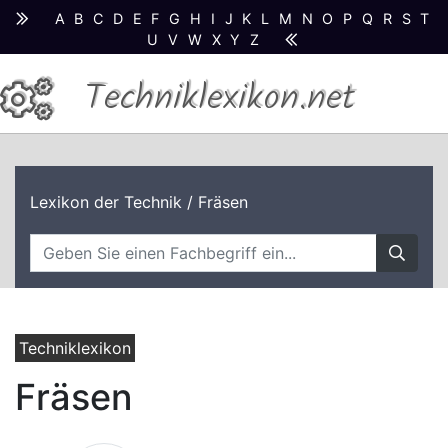
A
B
C
D
E
F
G
H
I
J
K
L
M
N
O
P
Q
R
S
T
U
V
W
X
Y
Z
Techniklexikon.net
Lexikon der Technik
/ Fräsen
Techniklexikon
Fräsen