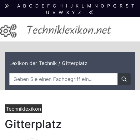
A
B
C
D
E
F
G
H
I
J
K
L
M
N
O
P
Q
R
S
T
U
V
W
X
Y
Z
Techniklexikon.net
Lexikon der Technik
/ Gitterplatz
Techniklexikon
Gitterplatz