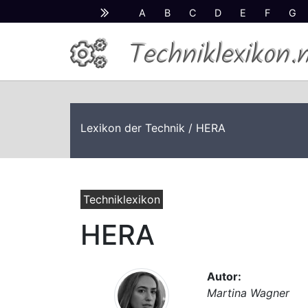
A
B
C
D
E
F
G
Techniklexikon.
Lexikon der Technik
/ HERA
Techniklexikon
HERA
Autor:
Martina Wagner