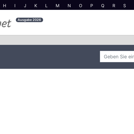
H
I
J
K
L
M
N
O
P
Q
R
S
net
Ausgabe
2026