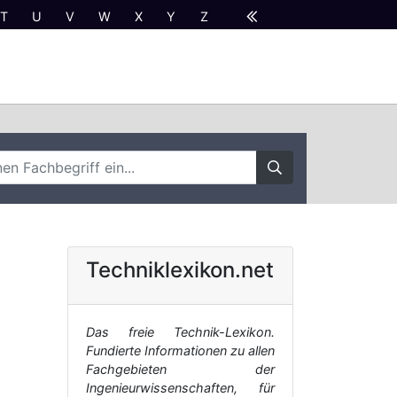
T
U
V
W
X
Y
Z
Techniklexikon.net
Das freie Technik-Lexikon.
Fundierte Informationen zu allen
Fachgebieten der
Ingenieurwissenschaften, für