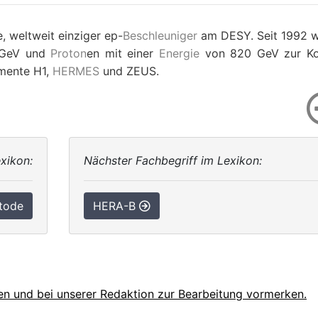
, weltweit einziger ep-
Beschleuniger
am DESY. Seit 1992 
GeV und
Proton
en mit einer
Energie
von 820 GeV zur Kol
imente H1,
HERMES
und ZEUS.
xikon:
Nächster Fachbegriff im Lexikon:
tode
HERA-B
en und bei unserer Redaktion zur Bearbeitung vormerken.