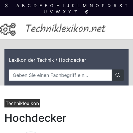
A
B
C
D
E
F
G
H
I
J
K
L
M
N
O
P
Q
R
S
T
U
V
W
X
Y
Z
Techniklexikon.net
Lexikon der Technik
/ Hochdecker
Techniklexikon
Hochdecker