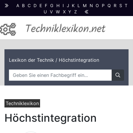
A
B
C
D
E
F
G
H
I
J
K
L
M
N
O
P
Q
R
S
T
U
V
W
X
Y
Z
Techniklexikon.net
Lexikon der Technik
/ Höchstintegration
Techniklexikon
Höchstintegration