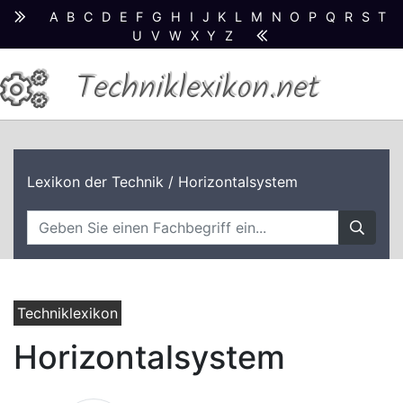
A
B
C
D
E
F
G
H
I
J
K
L
M
N
O
P
Q
R
S
T
U
V
W
X
Y
Z
Techniklexikon.net
Lexikon der Technik
/ Horizontalsystem
Techniklexikon
Horizontalsystem