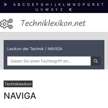
A
B
C
D
E
F
G
H
I
J
K
L
M
N
O
P
Q
R
S
T
U
V
W
X
Y
Z
Techniklexikon.net
Lexikon der Technik
/ NAVIGA
Techniklexikon
NAVIGA