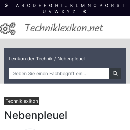
A
B
C
D
E
F
G
H
I
J
K
L
M
N
O
P
Q
R
S
T
U
V
W
X
Y
Z
Techniklexikon.net
Lexikon der Technik
/ Nebenpleuel
Techniklexikon
Nebenpleuel