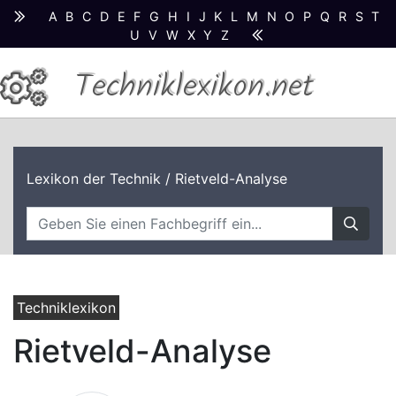
A
B
C
D
E
F
G
H
I
J
K
L
M
N
O
P
Q
R
S
T
U
V
W
X
Y
Z
Techniklexikon.net
Lexikon der Technik
/ Rietveld-Analyse
Techniklexikon
Rietveld-Analyse