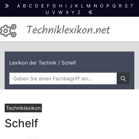
A
B
C
D
E
F
G
H
I
J
K
L
M
N
O
P
Q
R
S
T
U
V
W
X
Y
Z
Techniklexikon.net
Lexikon der Technik
/ Schelf
Techniklexikon
Schelf