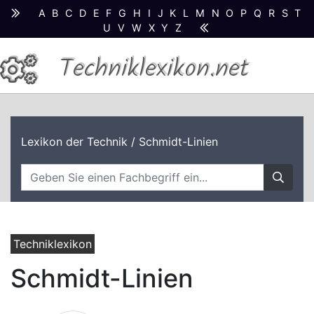
A
B
C
D
E
F
G
H
I
J
K
L
M
N
O
P
Q
R
S
T
U
V
W
X
Y
Z
Techniklexikon.net
Lexikon der Technik
/ Schmidt-Linien
Techniklexikon
Schmidt-Linien