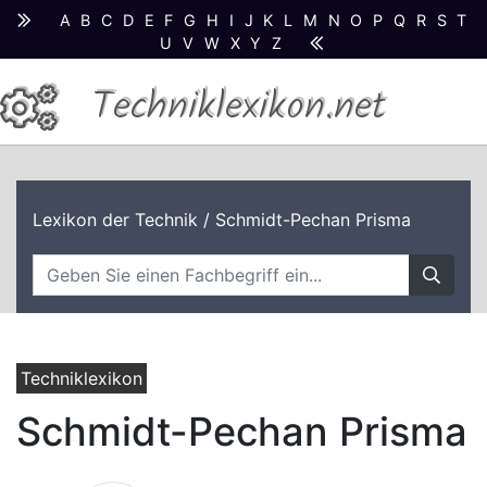
A
B
C
D
E
F
G
H
I
J
K
L
M
N
O
P
Q
R
S
T
U
V
W
X
Y
Z
Techniklexikon.net
Lexikon der Technik
/ Schmidt-Pechan Prisma
Techniklexikon
Schmidt-Pechan Prisma