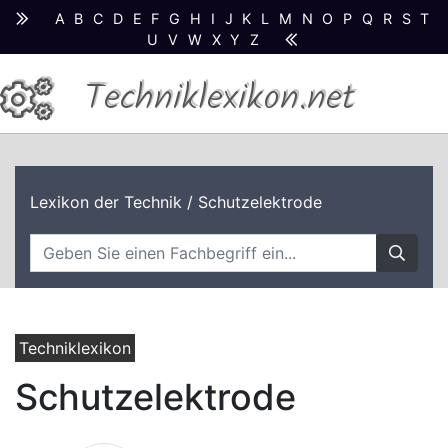
A
B
C
D
E
F
G
H
I
J
K
L
M
N
O
P
Q
R
S
T
U
V
W
X
Y
Z
Techniklexikon.net
Lexikon der Technik
/ Schutzelektrode
Techniklexikon
Schutzelektrode