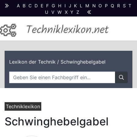
A
B
C
D
E
F
G
H
I
J
K
L
M
N
O
P
Q
R
S
T
U
V
W
X
Y
Z
Techniklexikon.net
Lexikon der Technik
/ Schwinghebelgabel
Techniklexikon
Schwinghebelgabel