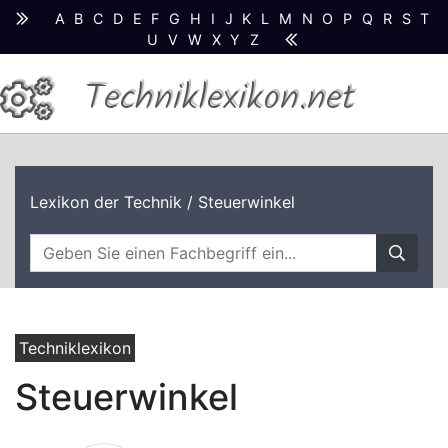
A
B
C
D
E
F
G
H
I
J
K
L
M
N
O
P
Q
R
S
T
U
V
W
X
Y
Z
Techniklexikon.net
Lexikon der Technik
/ Steuerwinkel
Techniklexikon
Steuerwinkel