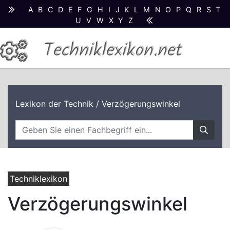
A
B
C
D
E
F
G
H
I
J
K
L
M
N
O
P
Q
R
S
T
U
V
W
X
Y
Z
Techniklexikon.net
Lexikon der Technik
/ Verzögerungswinkel
Techniklexikon
Verzögerungswinkel