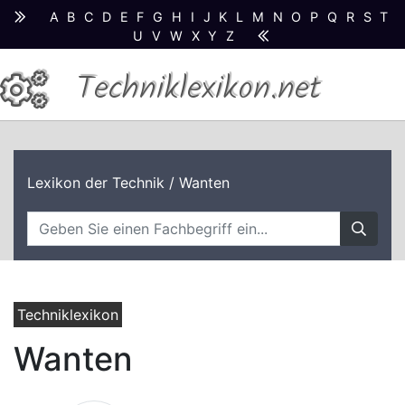
A
B
C
D
E
F
G
H
I
J
K
L
M
N
O
P
Q
R
S
T
U
V
W
X
Y
Z
Techniklexikon.net
Lexikon der Technik
/ Wanten
Techniklexikon
Wanten