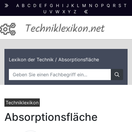
A
B
C
D
E
F
G
H
I
J
K
L
M
N
O
P
Q
R
S
T
U
V
W
X
Y
Z
Techniklexikon.net
Lexikon der Technik
/ Absorptionsfläche
Techniklexikon
Absorptionsfläche