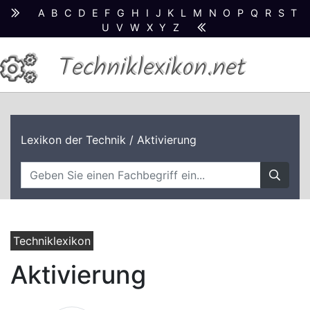
A
B
C
D
E
F
G
H
I
J
K
L
M
N
O
P
Q
R
S
T
U
V
W
X
Y
Z
Techniklexikon.net
Lexikon der Technik
/ Aktivierung
Techniklexikon
Aktivierung