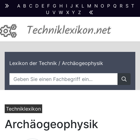
A
B
C
D
E
F
G
H
I
J
K
L
M
N
O
P
Q
R
S
T
U
V
W
X
Y
Z
Techniklexikon.net
Lexikon der Technik
/ Archäogeophysik
Techniklexikon
Archäogeophysik