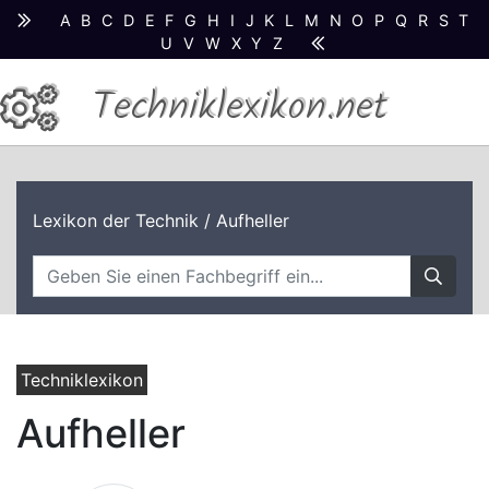
A
B
C
D
E
F
G
H
I
J
K
L
M
N
O
P
Q
R
S
T
U
V
W
X
Y
Z
Techniklexikon.net
Lexikon der Technik
/ Aufheller
Techniklexikon
Aufheller