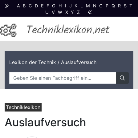
A
B
C
D
E
F
G
H
I
J
K
L
M
N
O
P
Q
R
S
T
U
V
W
X
Y
Z
Techniklexikon.net
Lexikon der Technik
/ Auslaufversuch
Techniklexikon
Auslaufversuch