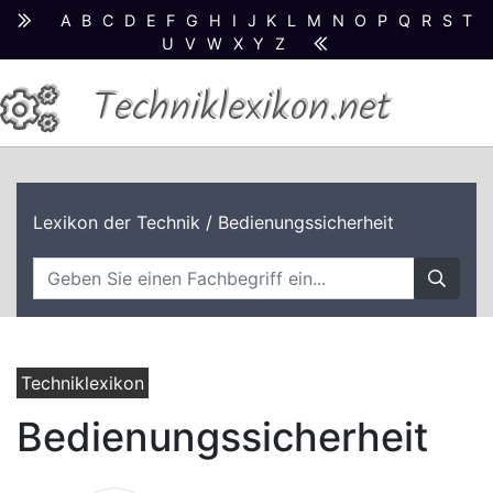
A
B
C
D
E
F
G
H
I
J
K
L
M
N
O
P
Q
R
S
T
U
V
W
X
Y
Z
Techniklexikon.net
Lexikon der Technik
/ Bedienungssicherheit
Techniklexikon
Bedienungssicherheit