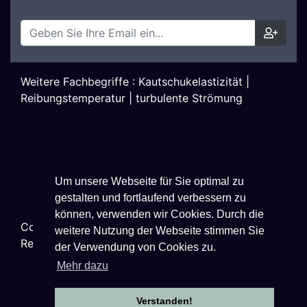
Weitere Fachbegriffe :
Kautschukelastizität
|
Reibungstemperatur
|
turbulente Strömung
Um unsere Webseite für Sie optimal zu
gestalten und fortlaufend verbessern zu
können, verwenden wir Cookies. Durch die
Copyright ©
2026
Techniklexikon.net - All Rights
weitere Nutzung der Webseite stimmen Sie
Reserved.
der Verwendung von Cookies zu.
Mehr dazu
Verstanden!
Datenschutzhinweise
|
Impressum
|