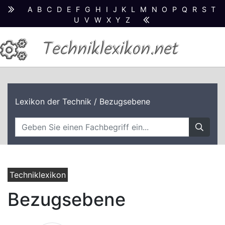
A
B
C
D
E
F
G
H
I
J
K
L
M
N
O
P
Q
R
S
T
U
V
W
X
Y
Z
Techniklexikon.net
Lexikon der Technik
/ Bezugsebene
Techniklexikon
Bezugsebene