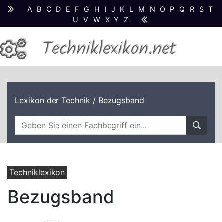
A
B
C
D
E
F
G
H
I
J
K
L
M
N
O
P
Q
R
S
T
U
V
W
X
Y
Z
Techniklexikon.net
Lexikon der Technik
/ Bezugsband
Techniklexikon
Bezugsband