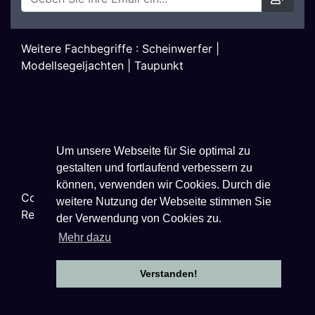
Weitere Fachbegriffe :
Scheinwerfer
|
Modellsegeljachten
|
Taupunkt
Um unsere Webseite für Sie optimal zu
gestalten und fortlaufend verbessern zu
können, verwenden wir Cookies. Durch die
Copyright ©
2026
Techniklexikon.net - All Rights
weitere Nutzung der Webseite stimmen Sie
Reserved.
der Verwendung von Cookies zu.
Mehr dazu
Verstanden!
Datenschutzhinweise
|
Impressum
|
Nutzungsbestimmungen