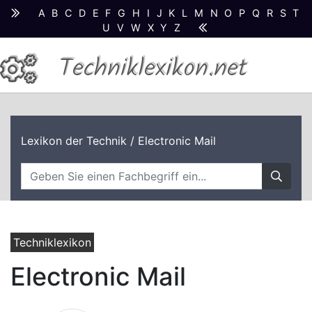
A
B
C
D
E
F
G
H
I
J
K
L
M
N
O
P
Q
R
S
T
U
V
W
X
Y
Z
Techniklexikon.net
Lexikon der Technik
/ Electronic Mail
Techniklexikon
Electronic Mail