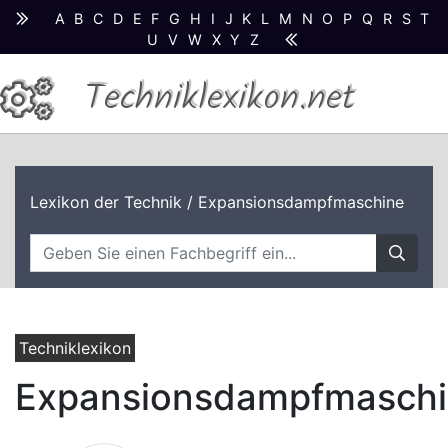
A
B
C
D
E
F
G
H
I
J
K
L
M
N
O
P
Q
R
S
T
U
V
W
X
Y
Z
Techniklexikon.net
Lexikon der Technik
/ Expansionsdampfmaschine
Techniklexikon
Expansionsdampfmasch