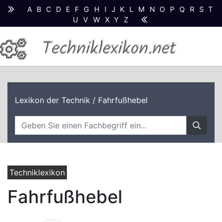
A
B
C
D
E
F
G
H
I
J
K
L
M
N
O
P
Q
R
S
T
U
V
W
X
Y
Z
Techniklexikon.net
Lexikon der Technik
/ Fahrfußhebel
Techniklexikon
Fahrfußhebel