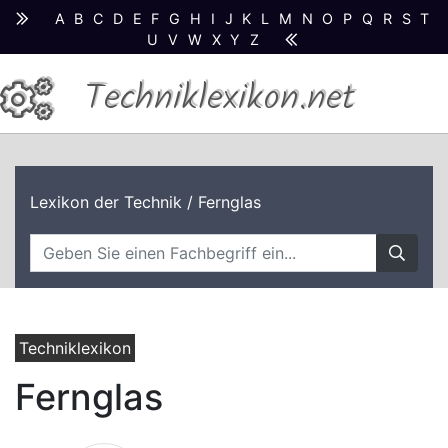
A
B
C
D
E
F
G
H
I
J
K
L
M
N
O
P
Q
R
S
T
U
V
W
X
Y
Z
Techniklexikon.net
Lexikon der Technik
/ Fernglas
Techniklexikon
Fernglas