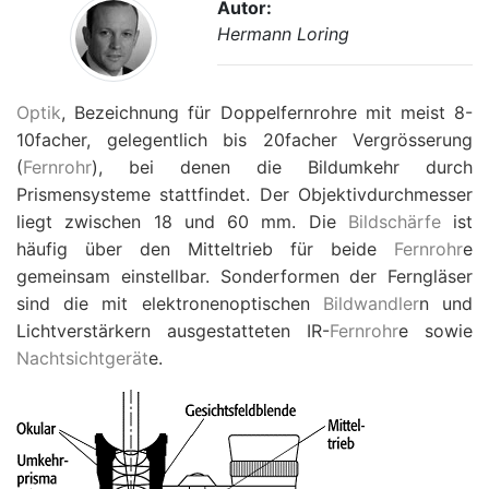
Autor:
Hermann Loring
Optik
, Bezeichnung für Doppelfernrohre mit meist 8-
10facher, gelegentlich bis 20facher Vergrösserung
(
Fernrohr
), bei denen die Bildumkehr durch
Prismensysteme stattfindet. Der Objektivdurchmesser
liegt zwischen 18 und 60 mm. Die
Bildschärfe
ist
häufig über den Mitteltrieb für beide
Fernrohr
e
gemeinsam einstellbar. Sonderformen der Ferngläser
sind die mit elektronenoptischen
Bildwandler
n und
Lichtverstärkern ausgestatteten IR-
Fernrohr
e sowie
Nachtsichtgerät
e.