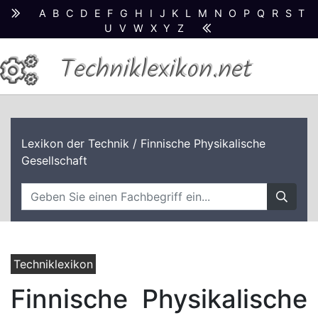
A
B
C
D
E
F
G
H
I
J
K
L
M
N
O
P
Q
R
S
T
U
V
W
X
Y
Z
Techniklexikon.net
Lexikon der Technik
/ Finnische Physikalische
Gesellschaft
Techniklexikon
Finnische Physikalische