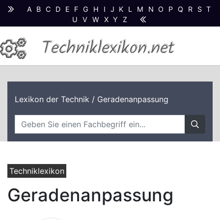
A
B
C
D
E
F
G
H
I
J
K
L
M
N
O
P
Q
R
S
T
U
V
W
X
Y
Z
Techniklexikon.net
Lexikon der Technik
/ Geradenanpassung
Techniklexikon
Geradenanpassung