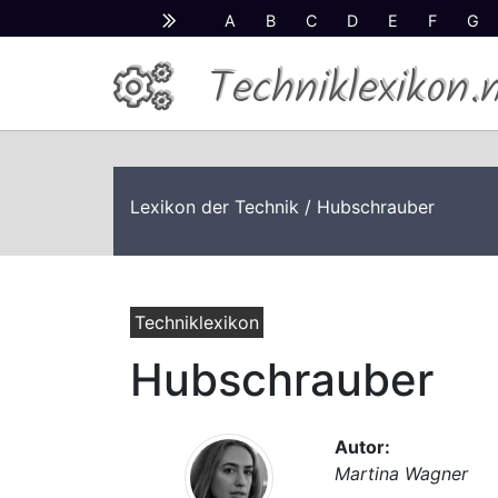
A
B
C
D
E
F
G
Techniklexikon.
Lexikon der Technik
/ Hubschrauber
Techniklexikon
Hubschrauber
Autor:
Martina Wagner