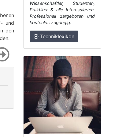
Wissenschaftler, Studenten,
Praktiker & alle Interessierten.
ebenen
Professionell dargeboten und
f- und
kostenlos zugängig.
in den
Techniklexikon
den.