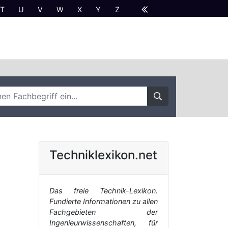
T
U
V
W
X
Y
Z
Techniklexikon.net
Das freie Technik-Lexikon.
Fundierte Informationen zu allen
Fachgebieten der
Ingenieurwissenschaften, für