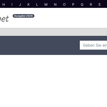
H
I
J
K
L
M
N
O
P
Q
R
S
net
Ausgabe
2026