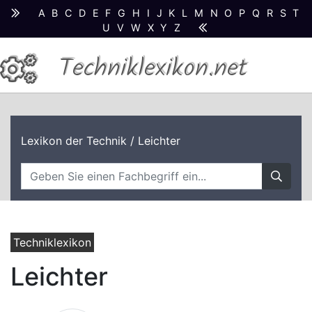
A
B
C
D
E
F
G
H
I
J
K
L
M
N
O
P
Q
R
S
T
U
V
W
X
Y
Z
Techniklexikon.net
Lexikon der Technik
/ Leichter
Techniklexikon
Leichter