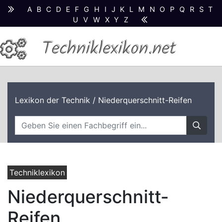
A
B
C
D
E
F
G
H
I
J
K
L
M
N
O
P
Q
R
S
T
U
V
W
X
Y
Z
Techniklexikon.net
Lexikon der Technik
/ Niederquerschnitt-Reifen
Techniklexikon
Niederquerschnitt-
Reifen