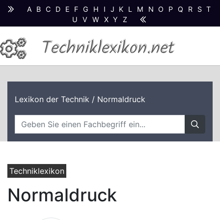
A
B
C
D
E
F
G
H
I
J
K
L
M
N
O
P
Q
R
S
T
U
V
W
X
Y
Z
Techniklexikon.net
Lexikon der Technik
/ Normaldruck
Techniklexikon
Normaldruck