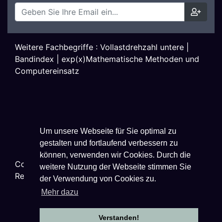
Weitere Fachbegriffe :
Vollastdrehzahl untere
|
Bandindex
|
exp(x)Mathematische Methoden und
Computereinsatz
Um unsere Webseite für Sie optimal zu
gestalten und fortlaufend verbessern zu
können, verwenden wir Cookies. Durch die
Copyright ©
2026
Techniklexikon.net - All Rights
weitere Nutzung der Webseite stimmen Sie
Reserved.
der Verwendung von Cookies zu.
Mehr dazu
Verstanden!
Datenschutzhinweise
|
Impressum
|