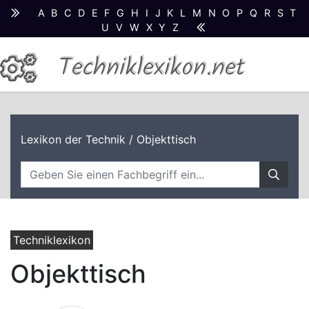
A
B
C
D
E
F
G
H
I
J
K
L
M
N
O
P
Q
R
S
T
U
V
W
X
Y
Z
Techniklexikon.net
Lexikon der Technik
/ Objekttisch
Techniklexikon
Objekttisch